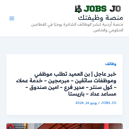
خطي
لى
منصة وظيفتك
لمحتوى
منصة أردنية لنشر الوظائف الشاغرة يوميًا في القطاعين
الحكومي والخاص.
وظائف
خبر عاجل | بن العميد تطلب موظفي
وموظفات سائقين – مبرمجين – خدمة عملاء
– كول سنتر – مدير فرع – امين صندوق –
مساعد عداد – باريستا
JOBS JO
/
يونيو 16, 2026