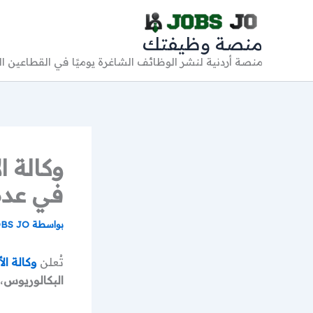
خطي
لى
منصة وظيفتك
لمحتوى
منصة أردنية لنشر الوظائف الشاغرة يوميًا في القطاعين 
وكالة ال
في عد
بواسطة
BS JO
تُعلن
وكالة الأ
البكالوريوس
،