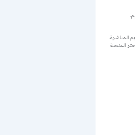
م.
م المباشرة،
تر المنصة