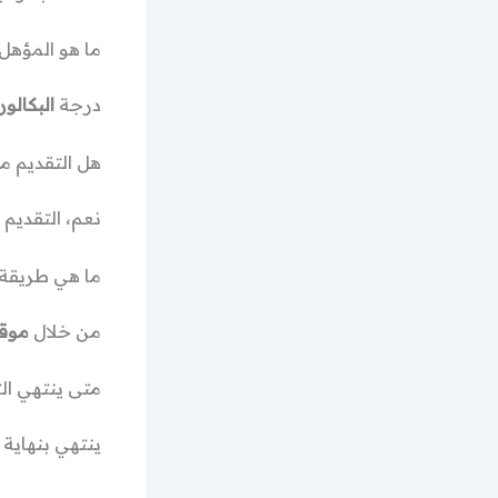
ما هو المؤهل
درجة
البكالو
هل التقديم م
نعم، التقديم 
ما هي طريقة 
من خلال
موقع
متى ينتهي ال
ينتهي بنهاية 