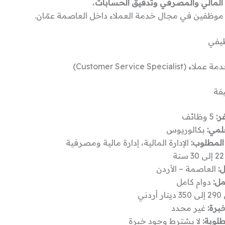
المالي والمصرفي وتدقيق الحسابات
،
موظفين في مجال خدمة العملاء داخل العاصمة عمّان.
يفي
Customer Service Special)
فة
ر:
5 وظائف
لمي:
بكالوريوس
لمطلوب:
الإدارة المالية، إدارة مالية ومصرفية
ة
:
العاصمة – الأردن
مل:
دوام كامل
أردني
برة:
غير محدد
طلوبة:
لا يشترط وجود خبرة