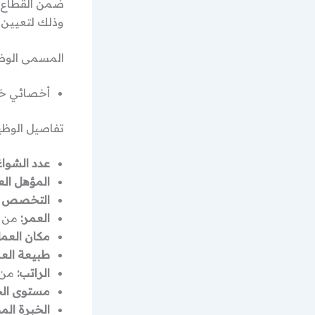
ضمن القطاع
وذلك لتعيين 
المسمى الوظ
أخصائي خدمة عملاء (ist
تفاصيل الوظي
عدد الشواغ
المؤهل الع
التخصص ا
العمر:
من 22 إلى 30 سن
مكان العمل
طبيعة الع
الراتب:
من 290 إلى 350 دينار 
مستوى الخ
الخبرة الم