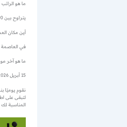
ما هو الراتب 
يتراوح بين 290 إلى 350 دينار أردني.
أين مكان الع
في العاصمة عم
ما هو آخر موع
15 أبريل 2026.
نقوم يوميًا ب
لتبقى على اط
المناسبة لك م