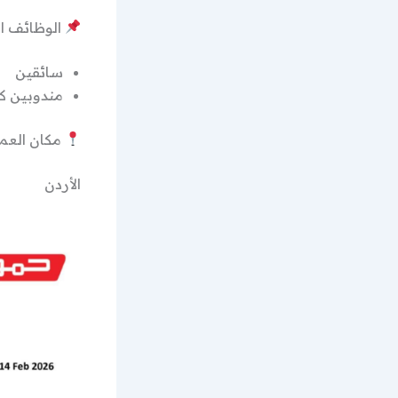
الوظائف ا
سائقين
مندوبين ك
مكان العم
الأردن