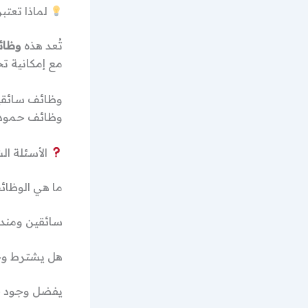
لماذا تعتب
تُعد هذه
وظائف
مع إمكانية ت
وظائف حمودة
الأسئلة الشائ
ما هي الوظائ
سائقين ومندو
هل يشترط وج
يفضل وجود خ