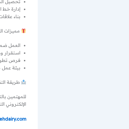
تحصيل الم
إدارة خط ا
بناء علاقات
مميزات ال
العمل ضمن
استقرار و
فرص تطوي
بيئة عمل 
طريقة التق
للمهتمين بال
الإلكتروني الت
hdairy.com