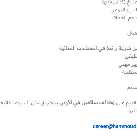
بالغ (كاش فان)
لسير اليومي
 مع العملاء
عمل
 شركة رائدة في الصناعات الغذائية
ظيفي
ر مهني
منظمة
ديم
تقديم على
وظائف سائقين في الأردن
يرجى إرسال السيرة الذاتية إ
الي:
career@hammoude