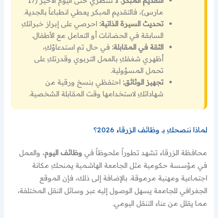
التقديم المبكر:
لا تنتظري حتى اليوم الأخير (17
مارس)، فالتقديم المبكر يعطي انطباعاً بالجدية.
تحديث السيرة الذاتية:
احرصي على إبراز خبراتكِ
السابقة في الحضانات أو التعامل مع الأطفال.
الثقة في المقابلة:
في حال تم استدعاؤكِ،
أظهري شغفكِ بالعمل التربوي وقدرتكِ على
تحمل المسؤولية.
تجهيز الوثائق:
احتفظي بنسخ ورقية من
شهاداتكِ لاستخدامها وقت المقابلة الشخصية.
لماذا ننصحكِ بـ وظائف الزرقاء 2026؟
محافظة الزرقاء تشهد تطوراً ملحوظاً في
وظائف اليوم
، والعمل
في مؤسسة حكومية مثل الجامعة الهاشمية يمنحكِ مكانة
اجتماعية ومهنية مرموقة. بالإضافة إلى ذلك، فإن الموقع
الجغرافي للجامعة يسهل الوصول إليه عبر وسائل النقل المختلفة،
مما يقلل من عناء التنقل اليومي.