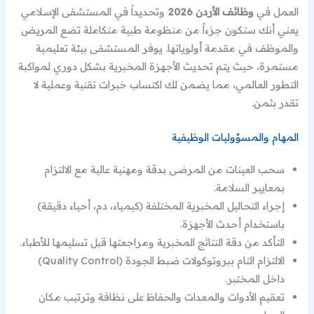
العمل في
وظائف الأردن 2026
وتحديداً في المستشفى الإسلامي
يعني أنك ستكون جزءاً من منظومة طبية متكاملة تضع المريض
والموظف في مقدمة أولوياتها. يوفر المستشفى بيئة تعليمية
مستمرة، حيث يتم تحديث الأجهزة المخبرية بشكل دوري لمواكبة
التطور العالمي، مما يضمن لك اكتساب خبرات تقنية وعملية لا
تقدر بثمن.
المهام والمسؤوليات الوظيفية
سحب العينات من المرضى بدقة ومهنية عالية مع الالتزام
بمعايير السلامة.
إجراء التحاليل المخبرية المختلفة (كيمياء، دم، أحياء دقيقة)
باستخدام أحدث الأجهزة.
التأكد من دقة النتائج المخبرية ومراجعتها قبل تسليمها للأطباء.
الالتزام التام ببروتوكولات ضبط الجودة (Quality Control)
داخل المختبر.
تعقيم الأدوات والمعدات والحفاظ على نظافة وترتيب مكان