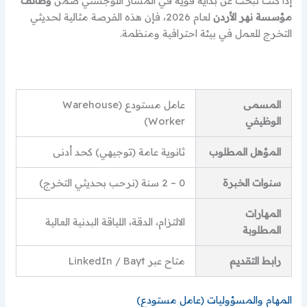
إذا كنت تبحث عن بداية قوية في المسار اللوجستي ضمن
وظائف
مؤسسة نهر الأردن
لعام 2026، فإن هذه الفرصة مثالية لحديثي
التخرج للعمل في بيئة احترافية ومنظمة.
المسمى
عامل مستودع (Warehouse
الوظيفي
Worker)
المؤهل المطلوب
ثانوية عامة (توجيهي) كحد أدنى
سنوات الخبرة
0 – 2 سنة (نرحب بحديثي التخرج)
المهارات
الالتزام، الدقة، اللياقة البدنية العالية
المطلوبة
رابط التقديم
متاح عبر LinkedIn / Bayt
المهام والمسؤوليات (عامل مستودع)