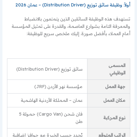
أولاً: وظيفة سائق توزيع (Distribution Driver) – عمان 2026
تستهدف هذه الوظيفة السائقين الذين يتمتعون بالانضباط
والمعرفة التامة بشوارع العاصمة، والقدرة على تمثيل المؤسسة
أمام العملاء بأفضل صورة. إليك ملخص سريع للوظيفة:
المسمى
سائق توزيع (Distribution Driver)
الوظيفي
جهة العمل
مؤسسة نهر الأردن (JRF)
مكان العمل
عمان – المملكة الأردنية الهاشمية
فان شحن (Cargo Van) حمولة 5
نوع المركبة
طن
الراتب المتوقع
يُحدد حسب الخبرة مع حوافز إضافية