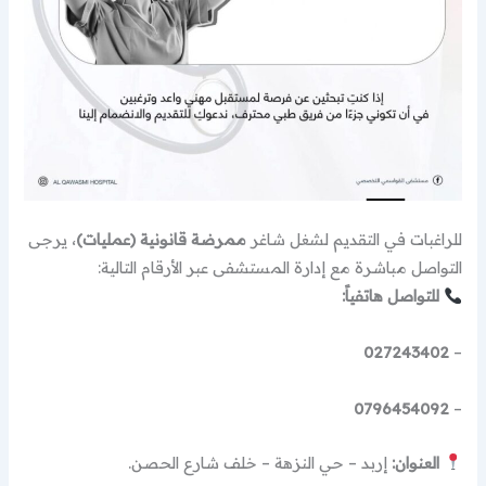
للراغبات في التقديم لشغل شاغر
ممرضة قانونية (عمليات)
، يرجى
التواصل مباشرة مع إدارة المستشفى عبر الأرقام التالية:
للتواصل هاتفياً:
027243402
–
0796454092
–
العنوان:
إربد – حي النزهة – خلف شارع الحصن.