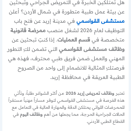
هل تمتلكين الخبرة في التمريض الجراحي وتبحثين
عن بيئة عمل طبية متطورة في شمال الأردن؟ أعلن
مستشفى القواسمي
في مدينة إربد عن فتح باب
التوظيف لعام 2026 لشغل منصب
ممرضة قانونية
متخصصة في
قسم العمليات
. إذا كنتِ تبحثين عن
وظائف مستشفى القواسمي
التي تضمن لكِ التطور
المهني والعمل ضمن فريق طبي محترف، فهذه هي
فرصتكِ المثالية للانضمام إلى واحد من الصروح
الطبية العريقة في محافظة إربد.
تعتبر
وظائف تمريض إربد 2026
من أكثر الشواغر طلباً، وتأتي
هذه الفرصة في مستشفى القواسمي لتوفر مساراً مهنياً مستقراً
للممرضات اللواتي يمتلكن الدقة والمهارة العالية في التعامل مع
الحالات الجراحية الحرجة، مما يجعلها من أهم
وظائف اليوم
في
القطاع الطبي الأردني.