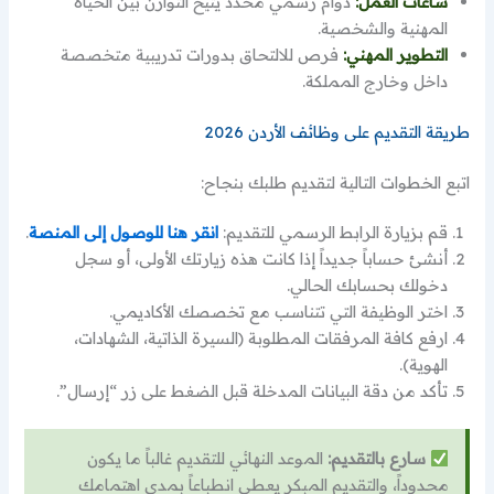
ساعات العمل:
دوام رسمي محدد يتيح التوازن بين الحياة
المهنية والشخصية.
التطوير المهني:
فرص للالتحاق بدورات تدريبية متخصصة
داخل وخارج المملكة.
طريقة التقديم على وظائف الأردن 2026
اتبع الخطوات التالية لتقديم طلبك بنجاح:
قم بزيارة الرابط الرسمي للتقديم:
انقر هنا للوصول إلى المنصة
.
أنشئ حساباً جديداً إذا كانت هذه زيارتك الأولى، أو سجل
دخولك بحسابك الحالي.
اختر الوظيفة التي تتناسب مع تخصصك الأكاديمي.
ارفع كافة المرفقات المطلوبة (السيرة الذاتية، الشهادات،
الهوية).
تأكد من دقة البيانات المدخلة قبل الضغط على زر “إرسال”.
سارع بالتقديم:
الموعد النهائي للتقديم غالباً ما يكون
محدوداً، والتقديم المبكر يعطي انطباعاً بمدى اهتمامك