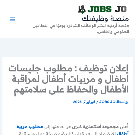
خطي
لى
منصة وظيفتك
لمحتوى
منصة أردنية لنشر الوظائف الشاغرة يوميًا في القطاعين
الحكومي والخاص.
إعلان توظيف : مطلوب جليسات
اطفال و مربيات أطفال لمراقبة
الأطفال والحفاظ على سلامتهم
بواسطة
JOBS JO
/
فبراير 7, 2026
تُعلن
مجموعة استثمارية كبرى
عن حاجتها إلى
مطلوب مربية
أطفال
للانضمام إلى فريقها، وذلك ضمن بيئة عمل مستقرة