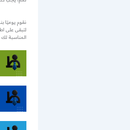
نقوم يوميًا ب
لتبقى على اط
المناسبة لك م