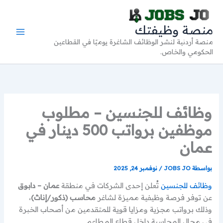
خطي
لى
منصة وظيفتك
لمحتوى
منصة أردنية لنشر الوظائف الشاغرة يوميًا في القطاعين
الحكومي والخاص.
وظائف للجنسين – مطلوب
موظفين برواتب 500 دينار في
عمان
بواسطة
JOBS JO
/
نوفمبر 24, 2025
وظائف للجنسين
تُعلن إحدى الشركات في منطقة
عمان – دابوق
عن توفر فرصة وظيفية مميزة لشاغر
محاسب (ذكور/إناث)
،
وذلك برواتب مجزية ومزايا قوية للمتقدمين من أصحاب الخبرة
في مجال المحاسبة داخل قطاع المطاعم.