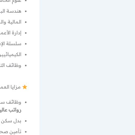
علوم الحاسوب وتق
هندسة البرمجيات – g
المالية والمحاسبة – 
إدارة الأعمال – inistration
سلسلة الإمداد 
الكيميائيين وال
وظائف الت
مزايا الع
وظائف سا
رواتب عالي
بدل سكن +
تأمين صحي