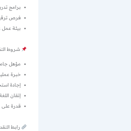
برامج تدر
فرص ترقي
بيئة عمل ع
شروط التقد
مؤهل جام
خبرة عملي
إجادة استخ
إتقان اللغة 
قدرة على 
رابط التق